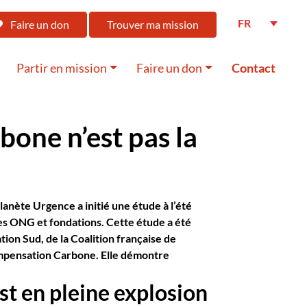
FR
Faire un don
Trouver ma mission
Partir en mission
Faire un don
Contact
bone n’est pas la
anète Urgence a initié une étude à l’été
les ONG et fondations. Cette étude a été
ion Sud, de la Coalition française de
ompensation Carbone.
Elle démontre
st en pleine explosion