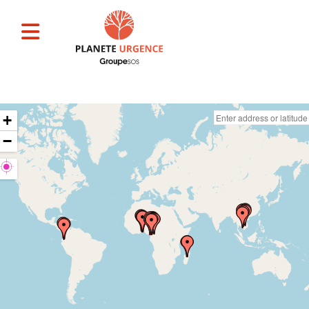
Faire un don
+
−