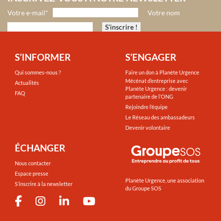
Votre e-mail*
Votre nom
Planète Urgence utilise votre adresse mail et votre nom pour vous
envoyer des newsletters relatives à notre activité. Vous pouvez à tout
moment utiliser le lien de désabonnement intégré à la newsletter.
S’INFORMER
S’ENGAGER
Pour en savoir plus sur la gestion de vos données et de vos droits
Qui sommes-nous ?
Faire un don à Planète Urgence
concernant ce traitement, cliquez ici
.
Mécénat d’entreprise avec
Actualités
Planète Urgence : devenir
FAQ
partenaire de l’ONG
Rejoindre l’équipe
Le Réseau des ambassadeurs
Devenir volontaire
ÉCHANGER
Nous contacter
Espace presse
Planète Urgence, une association
S’inscrire à la newsletter
du Groupe SOS