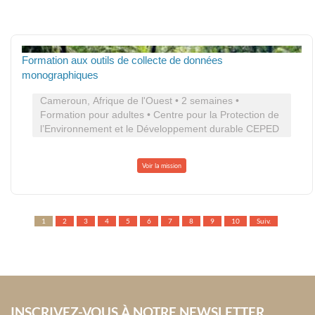
Formation aux outils de collecte de données
monographiques
Cameroun, Afrique de l'Ouest • 2 semaines •
Formation pour adultes • Centre pour la Protection de
l’Environnement et le Développement durable CEPED
Voir la mission
1
2
3
4
5
6
7
8
9
10
Suiv.
INSCRIVEZ-VOUS À NOTRE NEWSLETTER