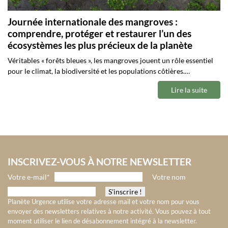
Journée internationale des mangroves :
comprendre, protéger et restaurer l’un des
écosystèmes les plus précieux de la planète
Véritables « forêts bleues », les mangroves jouent un rôle essentiel
pour le climat, la biodiversité et les populations côtières.…
Lire la suite
INSCRIVEZ-VOUS À NOTRE NEWSLETTER
Votre e-mail*
Votre nom
Planète Urgence utilise votre adresse mail et votre nom pour vous
envoyer des newsletters relatives à notre activité. Vous pouvez à tout
moment utiliser le lien de désabonnement intégré à la newsletter.