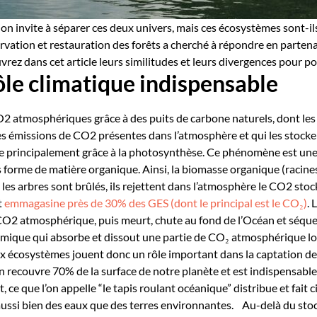
n invite à séparer ces deux univers, mais ces écosystèmes sont-ils 
rvation et restauration des forêts a cherché à répondre en parten
rez dans cet article leurs similitudes et leurs divergences pour p
rôle climatique indispensable
 atmosphériques grâce à des puits de carbone naturels, dont les o
e les émissions de CO2 présentes dans l’atmosphère et qui les stock
e principalement grâce à la photosynthèse. Ce phénomène est une 
us forme de matière organique. Ainsi, la biomasse organique (racines,
 les arbres sont brûlés, ils rejettent dans l’atmosphère le CO2 sto
t
emmagasine près de 30% des GES (dont le principal est le C
O
₂
)
. 
 CO2 atmosphérique, puis meurt, chute au fond de l’Océan et séque
que qui absorbe et dissout une partie de CO₂ atmosphérique lor
 écosystèmes jouent donc un rôle important dans la captation des 
n recouvre 70% de la surface de notre planète et est indispensable
e que l’on appelle “le tapis roulant océanique” distribue et fait ci
ssi bien des eaux que des terres environnantes.
Au-delà du sto