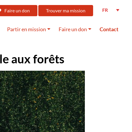
FR
Faire un don
Trouver ma mission
Partir en mission
Faire un don
Contact
le aux forêts