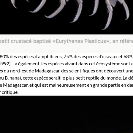
our 80% des espèces d’amphibiens, 75% des espèces d’oiseaux et 6
, 1992). Là également, les espèces vivant dans cet écosystème son
s du nord-est de Madagascar, des scientifiques ont découvert une 
ou
B. nana
),
cette espèce serait le plus petit reptile du monde. La dé
de Madagascar, et qui est malheureusement en grande partie en dang
 critique.