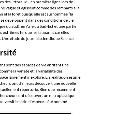
s des littoraux – en première ligne lors de
d’une vague et agissent comme des remparts à la
éan et la forêt puisqu’elle est surnommée “la
et se développent dans des conditions de vie
ique du Sud), en Asie du Sud-Est et une partie
s extrêmes tel que les tsunamis car elles
. Une étude du journal scientifique Science
rsité
céans sont des espaces de vie abritant une
 comme la variété et la variabilité des
pace largement inexploré. En réalité, on estime
rcheurs ont d’ailleurs découvert une nouvelle
 actuellement répertorié. Bien que récemment
s chercheurs ont découvert un microplastique
biodiversité marine l’espèce a été nommé