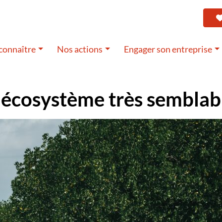
connaître
Nos actions
Engager son entreprise
 écosystème très semblab