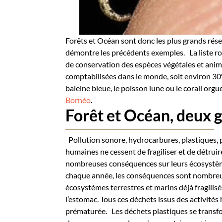
Forêts et Océan sont donc les plus grands rése
démontre les précédents exemples.
La liste 
de conservation des espèces végétales et anim
comptabilisées dans le monde, soit environ 30
baleine bleue, le poisson lune ou le corail org
Bornéo
.
Forêt
et
O
céan
, deux 
Pollution sonore, hydrocarbures, plastiques, p
humaines ne cessent de fragiliser et de détrui
nombreuses conséquences sur leurs écosystè
chaque année
, les conséquences sont nombreus
écosystèmes terrestres et marins déjà fragilisé
l’estomac
. Tous ces déchets issus des activit
prématurée.
Les déchets plastiques se transf