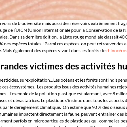
rvoirs de biodiversité mais aussi des réservoirs extrêmement fragi
rouge de l’UICN (Union Internationale pour la Conservation de la Na
ales. Dans sa dernière édition, la Liste rouge mondiale classait 4
% des espèces totales ! Parmi ces espèces, on peut retrouver des a
ue. Mais également des espèces vivant dans les forêts :
le
rhinocéros
grandes
victimes des activités 
esticides, surexploitation…Les océans et les forêts sont indispensa
re ces écosystèmes.
Les produits issus des activités humaines rejeté
mes.
L’exemple de la pollution plastique est alarmant,
avec 8 milio
es et dévastatrices. Le plastique s’insinue dans tous les aspects 
s par le dérèglement climatique.
On estime que
90 % des oiseaux 
és humaines impactent directement la faune, peuvent entraîner des
orment parfois en microparticules de plastiques qui, comme les pes