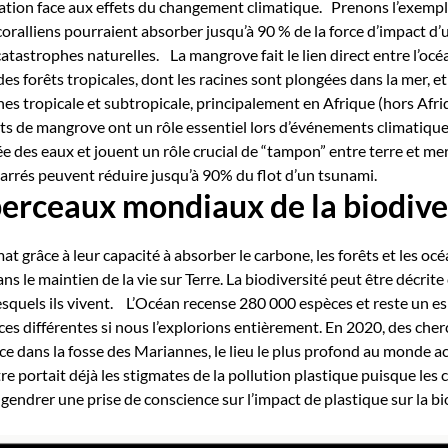
ation face aux effets du changement climatique.
Prenons l’exemple
 coralliens pourraient absorber jusqu’à 90 % de la force d’impact 
catastrophes naturelles.
La mangrove fait le lien direct entre l’oc
des forêts tropicales, dont les racines sont plongées dans la mer, 
ones tropicale et subtropicale, principalement en Afrique (hors Afr
rêts de mangrove ont un rôle essentiel lors d’événements climatique
e des eaux et jouent un rôle crucial de “tampon” entre terre et mer
arrés peuvent réduire jusqu’à 90% du flot d’un tsunami.
 berceaux mondiaux
de la biodive
imat grâce à leur capacité à absorber le carbone, les forêts et les o
ans le maintien de la vie sur Terre. La biodiversité peut être décrite
squels ils vivent.
L’Océan recense 280 000 espèces et reste un es
pèces différentes si nous l’explorions entièrement. En 2020, des che
ace dans la fosse des Mariannes, le lieu le plus profond au monde
re portait déjà les stigmates de la pollution plastique puisque le
engendrer une prise de conscience sur l’impact de plastique sur la 