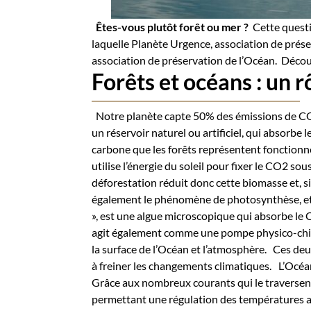
Êtes-vous plutôt forêt ou mer ?
Cette questio
laquelle Planète Urgence, association de prése
association de préservation de l’Océan.
Découv
Forêts et océans : un 
Notre planète capte 50% des émissions de CO2
un réservoir naturel ou artificiel, qui absorb
carbone que les forêts représentent fonctionn
utilise l’énergie du soleil pour fixer le CO2 so
déforestation réduit donc cette biomasse et, si
également le phénomène de photosynthèse, e
», est une algue microscopique qui absorbe le
agit également comme une pompe physico-chimi
la surface de l’Océan et l’atmosphère.
Ces deux
à freiner les changements climatiques.
L’Océa
Grâce aux nombreux courants qui le traversent, c
permettant une régulation des températures au