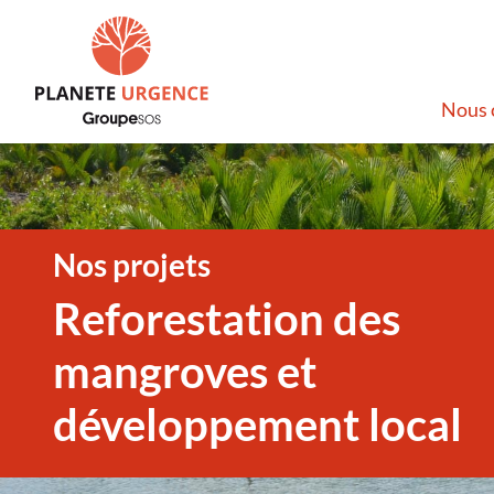
Nous 
Nos projets
Reforestation des
mangroves et
développement local