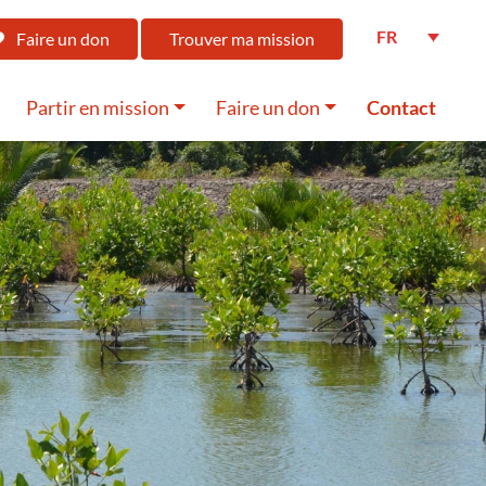
FR
Faire un don
Trouver ma mission
Partir en mission
Faire un don
Contact