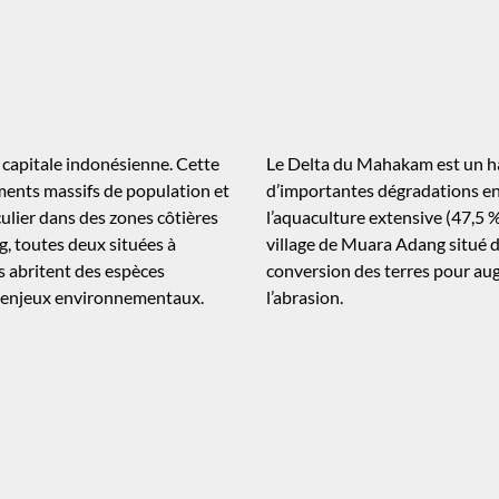
 capitale indonésienne. Cette
Le Delta du Mahakam est un ha
ments massifs de population et
d’importantes dégradations en
ulier dans des zones côtières
l’aquaculture extensive (47,5 
g, toutes deux situées à
village de Muara Adang situé 
s abritent des espèces
conversion des terres pour augm
s enjeux environnementaux.
l’abrasion.