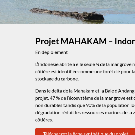
Projet MAHAKAM – Indon
En déploiement
L’Indonésie abrite à elle seule ¼ de la mangrove mo
côtière est identifiée comme une forêt clé pour l
stockage du carbone.
Dans le delta de la Mahakam et la Baie d’Andang 
projet,
47 %
de l’écosystème de la mangrove est d
non durables tandis que 90% de la population loc
dégradation réduit les ressources marines de la 
côtières.
Téléchargez la fiche synthétique du projet