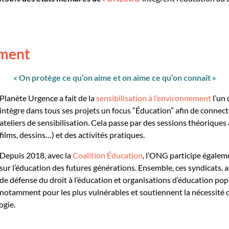
nement
« On protège ce qu’on aime et on aime ce qu’on connaît »
Planète Urgence
a fait de la
sensibilisation à l’environnement
l’un 
intègre dans tous ses projets un focus
“
É
ducation
” afin
de connecte
ateli
e
rs de
sensibilisation.
Ce
la
passe
par des sessions théoriques
films, dessins…) et des activités pratiques.
Depuis 2018, a
vec la
Coalition Éducation
, l’ONG participe égalem
sur l’éducation des futures générations. Ensemble, ces syndicats, a
de défense du droit à l’éducation et organisations d’éducation popu
notamment pour les plus vulnérables et soutiennent la nécessité 
ogie.