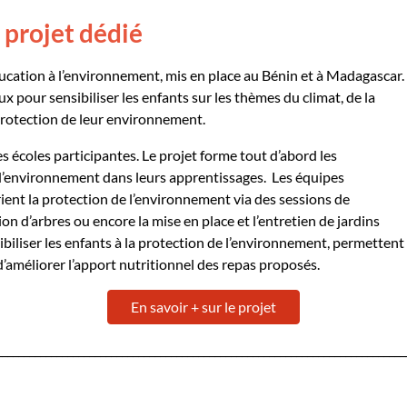
 projet dédié
ducation à l’environnement, mis en place au Bénin et à Madagascar.
ux pour sensibiliser les enfants sur les thèmes du climat, de la
a protection de leur environnement.
s écoles participantes
. Le projet forme tout d’abord
les
’environnement
dans leurs
apprentissages
. Les
équipes
rient la protection de l’environnement via d
es sessions de
on d’arbres ou encore la mise en place et l’entretien de jardins
ibiliser les enfants à la protection de l’environnement, permettent
d’améliorer l’apport nutritionnel des repas proposés.
En savoir + sur le projet
___________________________________________________________________________