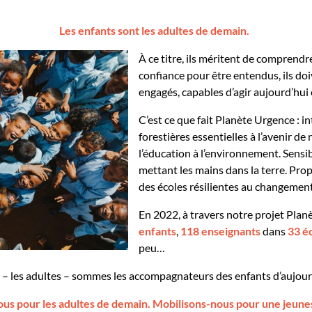
Les enfants sont les adultes de demain.
À ce titre, ils méritent de comprendr
confiance pour être entendus, ils do
engagés, capables d’agir aujourd’hui e
C’est ce que fait Planète Urgence : i
forestières essentielles à l’avenir de
l’éducation à l’environnement. Sensibi
mettant les mains dans la terre. Prop
des écoles résilientes au changement
En 2022, à travers notre projet Pla
enfants
,
118 enseignants
dans
33 é
peu…
s – les adultes – sommes les accompagnateurs des enfants d’aujour
ous
pour les adultes de demain.
Mobilisons-nous
pour une jeune