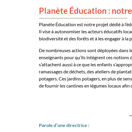
Planète Éducation : notre
Planète
Éducation
est notre projet dédié à l’é
Il vise à autonomiser les acteurs éducatifs loca
biodiversité et des forêts et à les engager à l
De nombreuses actions sont déployées dans le
ensei
gnants pour qu’ils intègrent ces notions
d
s’attache
nt
aussi
à ce que les enfants s’approp
ramassages de déchets, des ateliers de plantati
potagers.
C
es j
ardins
po
tager
s,
en plus de sens
de fournir les cantines en légumes locaux
afin 
_
Parole d’une directrice
: