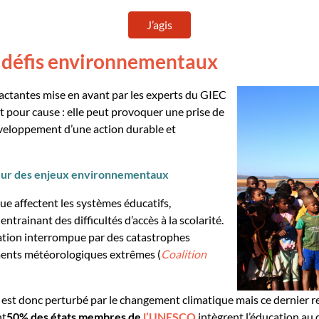
J’agis
ux défis environnementaux
mpactantes mise en avant par les experts du GIEC
t pour cause : elle peut provoquer une prise de
développement d’une action durable et
pleur des enjeux environnementaux
ue affectent les systèmes éducatifs,
trainant des difficultés d’accès à la scolarité.
ation interrompue par des catastrophes
ments météorologiques extrêmes (
Coalition
est donc perturbé par le
changement
c
limatique
mais ce dernier r
nt
50% des
états membres de
l’UNESCO
intègrent l’éducation au