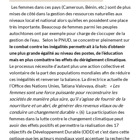
Les femmes dans
ces pays (Cameroun, Bénin, etc.)
sont de plus
mises de côté dans la gestion des ressources naturelles aux
niveaux local
et
national alors qu’elles en possèdent une place
très importante. Beaucoup de femmes parmi les peuples
autochtones ont par exemple pour charge de s’occuper de la
gestion de l’eau.
Selon le PNUD, se concentrer pleinement sur
le combat contre les inégalités permettrait à la fois d’obtenir
une plus grande égalité au niveau des postes, de l’éducation
mais en plus combattre les effets du dérèglement climatique.
Le processus nécessite d’autant plus une action collective et
volontaire de la part des populations mondiales afin de réduire
ces inégalités et renverser la balance
.
La directrice actuelle de
l’Office des Nations Unies, Tatiana Valovaya, disait:
« Les
femmes sont une force puissante pour reconstruire les
sociétés de manière plus sûre, qu’il s’agisse de fournir de la
nourriture et un abri, de générer des revenus vitaux ou de
conduire un changement durable ».
(
6
)
La participation des
femmes dans la lutte contre le changement
climatique peut
avoir des effets positifs et permettre la réalisation des
17
objectifs de Développement Durable (ODD)
et c’est dans cette
optique que
les acteurs mondiaux
vont accentuer
la recherche