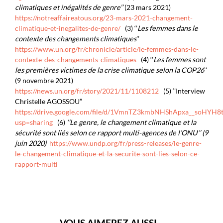
climatiques et inégalités de genre’’
(23 mars 2021)
https://notreaffaireatous.org/23-mars-2021-changement-
climatique-et-inegalites-de-genre/
(3) ‘’
Les femmes dans le
contexte des changements climatiques
’’
https://www.un.org/fr/chronicle/article/le-femmes-dans-le-
contexte-des-changements-climatiques
(4) ‘’
Les femmes sont
les premières victimes de la crise climatique selon la COP26
’’
(9 novembre 2021)
https://news.un.org/fr/story/2021/11/1108212
(5) ‘’Interview
Christelle AGOSSOU”
https://drive.google.com/file/d/1VmnTZ3kmbNHShApxa__soHYH
usp=sharing
(6)
‘’Le genre, le changement climatique et la
sécurité sont liés selon ce rapport multi-agences de l’ONU’’ (9
juin 2020)
https://www.undp.org/fr/press-releases/le-genre-
le-changement-climatique-et-la-securite-sont-lies-selon-ce-
rapport-multi
VOUS AIMEREZ AUSSI…