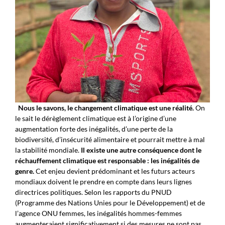
Nous le savons, le changement climatique est une réalité.
On
le sait le dérèglement climatique est à l’origine d’une
augmentation forte des inégalités, d’une perte de la
biodiversité, d’insécurité alimentaire et pourrait mettre à mal
la stabilité mondiale.
Il existe une autre conséquence dont le
réchauffement climatique est responsable : les inégalités de
genre.
Cet enjeu devient prédominant et les futurs acteurs
mondiaux doivent le prendre en compte dans leurs lignes
directrices politiques. Selon les rapports du PNUD
(Programme des Nations Unies pour le Développement) et de
l’agence ONU femmes, les inégalités hommes-femmes
augmenteraient significativement si des mesures ne sont pas