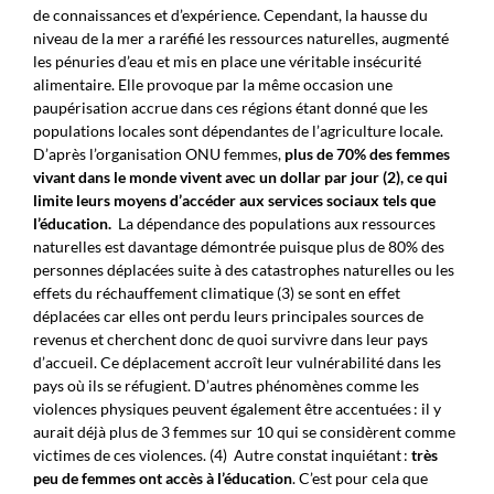
de connaissances et d’expérience. Cependant, la hausse du
niveau de la mer a raréfié les ressources naturelles,
augmenté
les pénuries d’eau et mis en place une véritable insécurité
alimentaire
. E
lle provoque par la même occasion
une
paupérisation accrue dans ces régions étant donné que les
populations locales sont dépendantes de l’agriculture locale.
D’après
l’organisation
ONU femmes,
plus de 70% des femmes
vivant dans le monde vivent avec un dollar par jour (
2), ce qui
limite leurs moyens d’accéder aux services sociaux tels que
l’éducation.
La dépendance
des populations aux ressources
naturelles est davantage démontrée puisque plus de
80% des
personnes déplacées suite à des catastrophes naturelles ou les
effets du réchauffement climatique
(3) se
sont en effet
déplacées car elles ont perdu
leurs principales sources de
revenus et cherchent donc de quoi survivre dans
leur
pays
d
’accueil
.
Ce déplacement accroît leur vulnérabilité d
ans les
pays où ils se réfugient. D’autres phénomènes comme les
violences physiques peuvent également être accentuées : il y
aurait déjà plus de 3 femmes sur 10 qui se considèrent comme
victimes de ces violences. (4)
Autre constat inquiétant :
très
peu de femmes ont
accès
à l’éducation
. C’est pour cela que