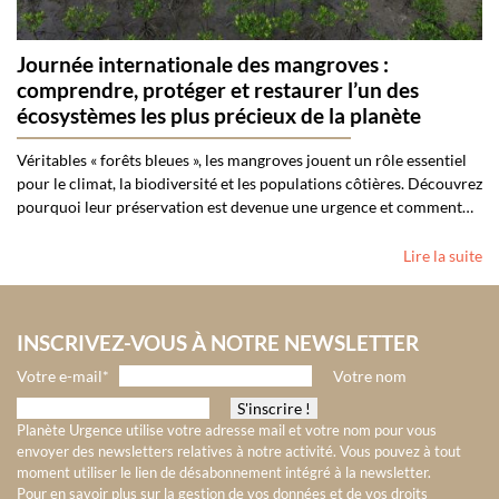
Journée internationale des mangroves :
comprendre, protéger et restaurer l’un des
écosystèmes les plus précieux de la planète
Véritables « forêts bleues », les mangroves jouent un rôle essentiel
pour le climat, la biodiversité et les populations côtières. Découvrez
pourquoi leur préservation est devenue une urgence et comment…
Lire la suite
INSCRIVEZ-VOUS À NOTRE NEWSLETTER
Votre e-mail*
Votre nom
Planète Urgence utilise votre adresse mail et votre nom pour vous
envoyer des newsletters relatives à notre activité. Vous pouvez à tout
moment utiliser le lien de désabonnement intégré à la newsletter.
Pour en savoir plus sur la gestion de vos données et de vos droits