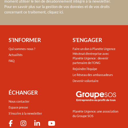
moment utiliser le lien de désabonnement intégré à la newsletter.
Pour en savoir plus sur la gestion de vos données et de vos droits
concernant ce traitement, cliquez ici
.
S’INFORMER
S’ENGAGER
Qui sommes-nous ?
Faire un don à Planète Urgence
Mécénat d’entreprise avec
Actualités
Planète Urgence : devenir
FAQ
partenaire de l’ONG
Rejoindre l’équipe
Le Réseau des ambassadeurs
Devenir volontaire
ÉCHANGER
Nous contacter
Espace presse
Planète Urgence, une association
S’inscrire à la newsletter
du Groupe SOS