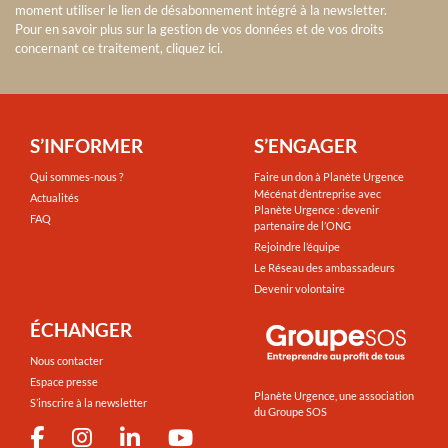
moment utiliser le lien de désabonnement intégré à la newsletter.
Pour en savoir plus sur la gestion de vos données et de vos droits
concernant ce traitement, cliquez ici
.
S’INFORMER
S’ENGAGER
Qui sommes-nous ?
Faire un don à Planète Urgence
Mécénat d’entreprise avec
Actualités
Planète Urgence : devenir
FAQ
partenaire de l’ONG
Rejoindre l’équipe
Le Réseau des ambassadeurs
Devenir volontaire
ÉCHANGER
Nous contacter
Espace presse
Planète Urgence, une association
S’inscrire à la newsletter
du Groupe SOS