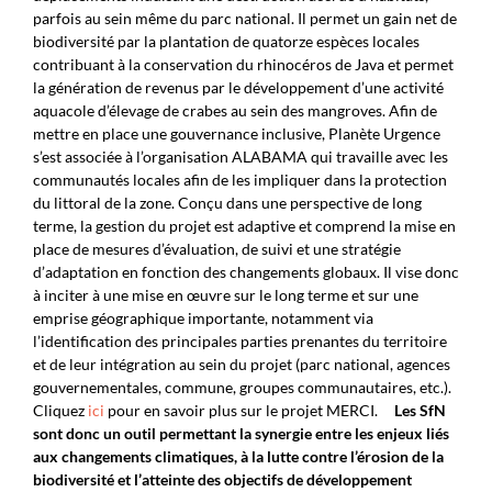
parfois au sein même du parc national. Il permet un gain net de
biodiversité par la plantation de quatorze espèces locales
contribuant à la conservation du rhinocéros de Java et permet
la génération de revenus par le développement d’une activité
aquacole d’élevage de crabes au sein des mangroves. Afin de
mettre en place une gouvernance inclusive, Planète Urgence
s’est associée à l’organisation ALABAMA qui travaille avec les
communautés locales afin de les impliquer dans la protection
du littoral de la zone. Conçu dans une perspective de long
terme, la gestion du projet est adaptive et comprend la mise en
place de mesures d’évaluation, de suivi et une stratégie
d’adaptation en fonction des changements globaux. Il vise donc
à inciter à une mise en œuvre sur le long terme et sur une
emprise géographique importante, notamment via
l’identification des principales parties prenantes du territoire
et de leur intégration au sein du projet (parc national, agences
gouvernementales, commune, groupes communautaires, etc.).
Cliquez
ici
pour en savoir plus sur le projet MERCI.
Les SfN
sont donc un outil permettant la synergie entre les enjeux liés
aux changements climatiques, à la lutte contre l’érosion de la
biodiversité et l’atteinte des objectifs de développement