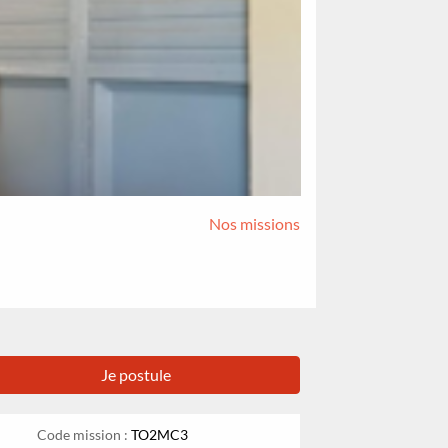
Nos missions
Je postule
Code mission :
TO2MC3