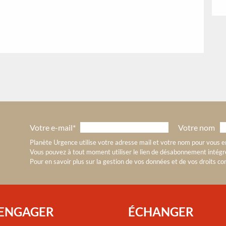
Votre e-mail*
Votre nom
Planète Urgence utilise votre adresse mail et votre nom pour vous en
Vous pouvez à tout moment utiliser le lien de désabonnement intégré
Pour en savoir plus sur la gestion de vos données et de vos droits con
’ENGAGER
ÉCHANGER